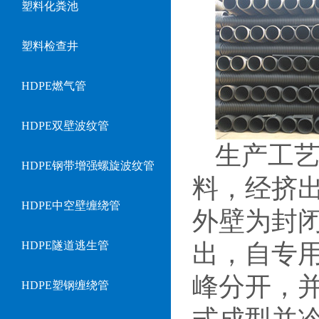
塑料化粪池
塑料检查井
HDPE燃气管
HDPE双壁波纹管
生产工艺
HDPE钢带增强螺旋波纹管
料，经挤
HDPE中空壁缠绕管
外壁为封
HDPE隧道逃生管
出，自专
峰分开，
HDPE塑钢缠绕管