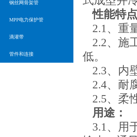
式成型并
钢丝网骨架管
性能特
MPP电力保护管
2.1、
滴灌带
2.2、
低。
管件和连接
2.3、
2.4、
2.5、
用途：
3.1、